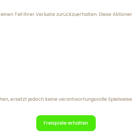
nen Teil ihrer Verluste zurückzuerhalten. Diese Aktione
n, ersetzt jedoch keine verantwortungsvolle Spielweise
Freispiele erhalten