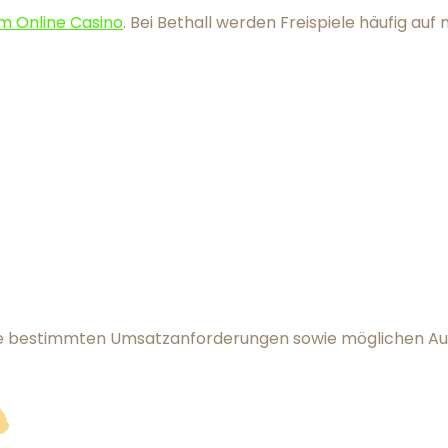
im Online Casino
. Bei Bethall werden Freispiele häufig a
ise bestimmten Umsatzanforderungen sowie möglichen A