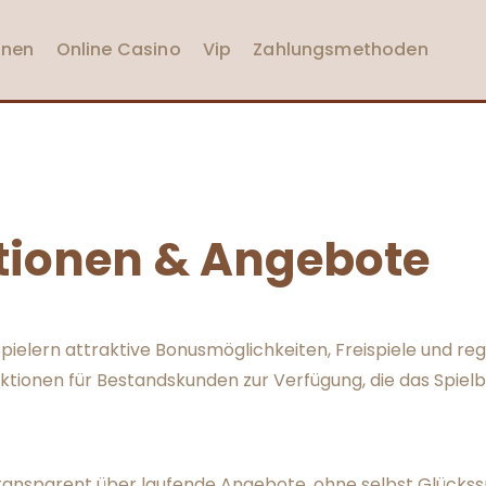
onen
Online Casino
Vip
Zahlungsmethoden
ktionen & Angebote
pielern attraktive Bonusmöglichkeiten, Freispiele und 
ktionen für Bestandskunden zur Verfügung, die das Spi
m transparent über laufende Angebote, ohne selbst Glücks