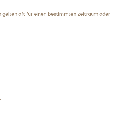
n gelten oft für einen bestimmten Zeitraum oder
.