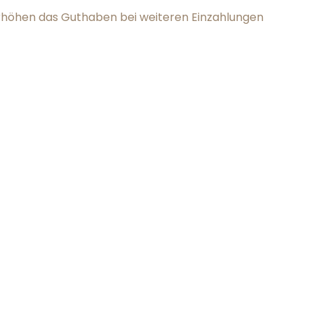
rhöhen das Guthaben bei weiteren Einzahlungen