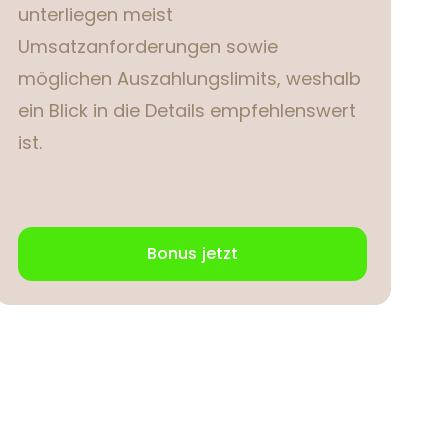
unterliegen meist
Umsatzanforderungen sowie
möglichen Auszahlungslimits, weshalb
ein Blick in die Details empfehlenswert
ist.
Bonus jetzt