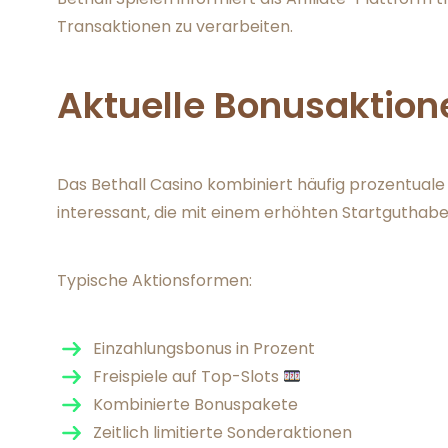
Transaktionen zu verarbeiten.
Aktuelle Bonusaktio
Das Bethall Casino kombiniert häufig prozentuale 
interessant, die mit einem erhöhten Startguthab
Typische Aktionsformen:
Einzahlungsbonus in Prozent
Freispiele auf Top-Slots
Kombinierte Bonuspakete
Zeitlich limitierte Sonderaktionen