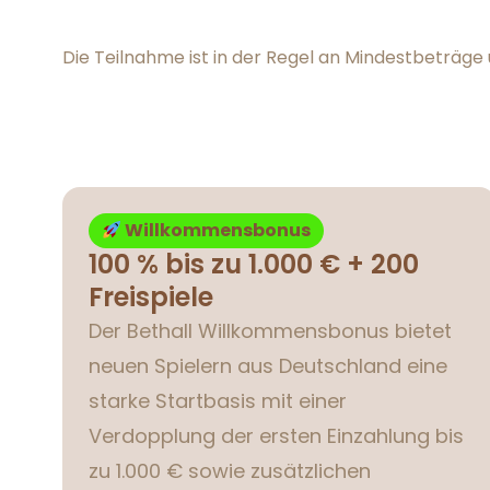
Die Teilnahme ist in der Regel an Mindestbeträ
Willkommensbonus
100 % bis zu 1.000 € + 200
Freispiele
Der Bethall Willkommensbonus bietet
neuen Spielern aus Deutschland eine
starke Startbasis mit einer
Verdopplung der ersten Einzahlung bis
zu 1.000 € sowie zusätzlichen